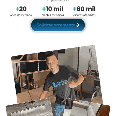
+
20
+
10
 mil
+
60
 mil
anos de mercado
clientes atendidos
clientes atendidos
Solicitar orçamento