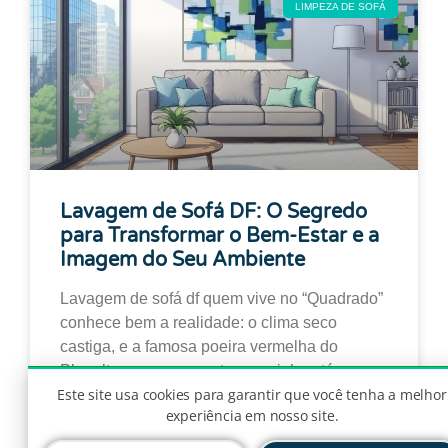
LIMPEZA DE SOFÁ
Lavagem de Sofá DF: O Segredo
para Transformar o Bem-Estar e a
Imagem do Seu Ambiente
Lavagem de sofá df quem vive no “Quadrado”
conhece bem a realidade: o clima seco
castiga, e a famosa poeira vermelha do
Planalto parece encontrar caminho até para
Este site usa cookies para garantir que você tenha a melhor
dentro de ambientes fechados. E onde grande
experiência em nosso site.
parte dessa sujeira vai parar? Exato, no seu
estofado.